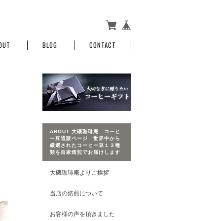
OUT
BLOG
CONTACT
ABOUT 大磯珈琲庵 コーヒ
ー豆通販ページ 世界中から
厳選されたコーヒー豆１３種
類を自家焙煎でお届けします
大磯珈琲庵よりご挨拶
当店の焙煎について
お客様の声を頂きました