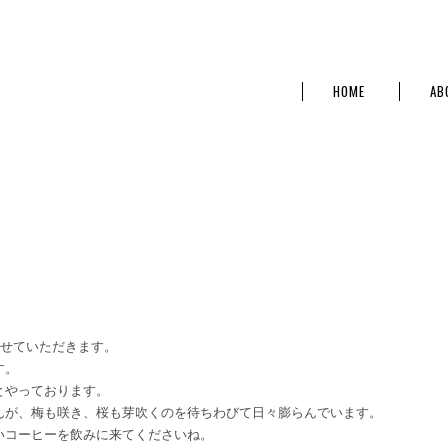
HOME
AB
させていただきます。
す。
とやっております。
んが、梅も咲き、桜も芽吹くのを待ちわびて日々膨らんでいます。
いコーヒーを飲みに来てくださいね。