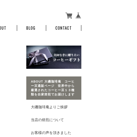
OUT
BLOG
CONTACT
ABOUT 大磯珈琲庵 コーヒ
ー豆通販ページ 世界中から
厳選されたコーヒー豆１３種
類を自家焙煎でお届けします
大磯珈琲庵よりご挨拶
当店の焙煎について
お客様の声を頂きました