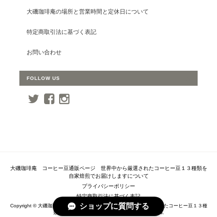
大磯珈琲庵の場所と営業時間と定休日について
特定商取引法に基づく表記
お問い合わせ
FOLLOW US
大磯珈琲庵 コーヒー豆通販ページ 世界中から厳選されたコーヒー豆１３種類を
自家焙煎でお届けしますについて
プライバシーポリシー
特定商取引法に基づく表記
ショップに質問する
Copyright © 大磯珈琲庵 コーヒー豆通販ページ 世界中から厳選されたコーヒー豆１３種
類を自家焙煎でお届けします. All Rights Reserved.