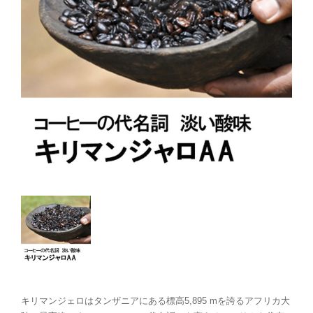
キリマンジェロはタンザニアにある標高5,895 mを誇るアフリカ大