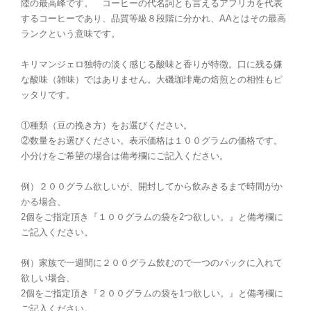
陸の最高峰です。 コーヒーの代名詞とも言えるアフリカを代表
するコーヒーであり、品質等級８段階に分かれ、AAとはその最高
ランクという意味です。
キリマンジェロ独特の淡く感じる酸味と香りが特徴。口に残る嫌
な酸味（雑味）ではありません。大磯珈琲庵の焙煎との相性もピ
ッタリです。
①種類（豆の挽き方）をお選びください。
②数量をお選びください。表示価格は１００グラムの価格です。
小分けをご希望の場合は備考欄にご記入ください。
例）２００グラム欲しいが、開封してから飲みきるまで時間がか
かる場合、
2個をご指定頂き『１００グラムの袋を2つ欲しい。』と備考欄に
ご記入ください。
例）家族で一週間に２００グラム飲むので一つのパックに入れて
欲しい場合、
2個をご指定頂き『２００グラムの袋を1つ欲しい。』と備考欄に
ご記入ください。