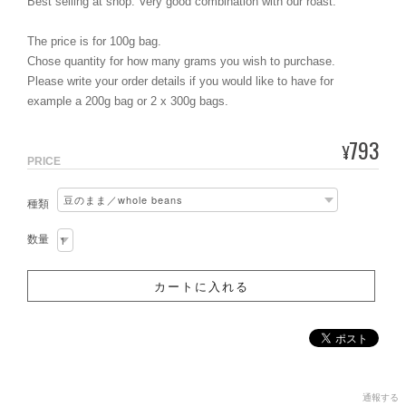
Best selling at shop. Very good combination with our roast.
The price is for 100g bag.
Chose quantity for how many grams you wish to purchase.
Please write your order details if you would like to have for
example a 200g bag or 2 x 300g bags.
793
¥
PRICE
種類
数量
通報する