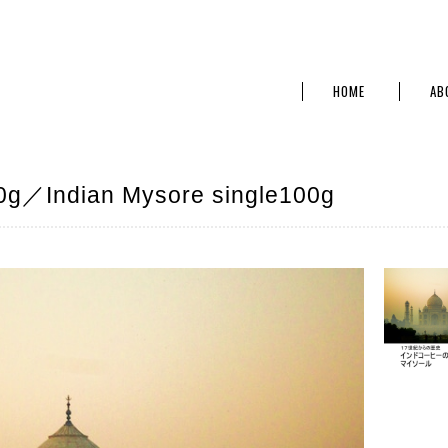
HOME
AB
dian Mysore single100g