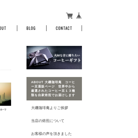
OUT
BLOG
CONTACT
ABOUT 大磯珈琲庵 コーヒ
ー豆通販ページ 世界中から
厳選されたコーヒー豆１３種
類を自家焙煎でお届けします
大磯珈琲庵よりご挨拶
当店の焙煎について
お客様の声を頂きました