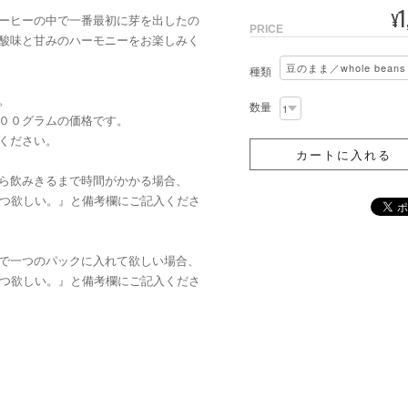
1
¥
ーヒーの中で一番最初に芽を出したの
PRICE
酸味と甘みのハーモニーをお楽しみく
種類
。
数量
００グラムの価格です。
ください。
ら飲みきるまで時間がかかる場合、
2つ欲しい。』と備考欄にご記入くださ
で一つのパックに入れて欲しい場合、
1つ欲しい。』と備考欄にご記入くださ